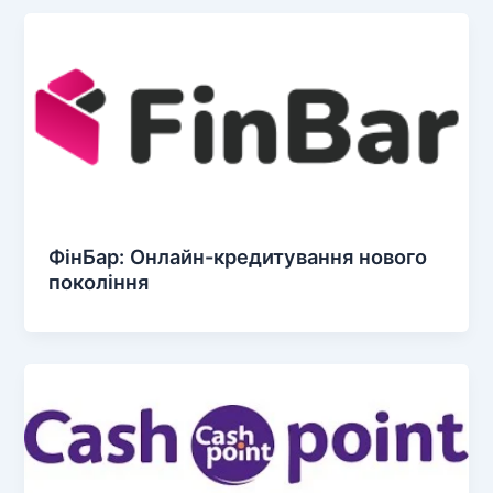
ФінБар: Онлайн-кредитування нового
покоління