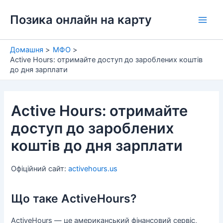
Перейти
Позика онлайн на карту
до
Main
вмісту
Men
Домашня
МФО
Active Hours: отримайте доступ до зароблених коштів
до дня зарплати
Active Hours: отримайте
доступ до зароблених
коштів до дня зарплати
Офіційний сайт:
activehours.us
Що таке ActiveHours?
ActiveHours — це американський фінансовий сервіс,