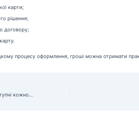
ої карти;
го рішення;
о договору;
карту.
кому процесу оформлення, гроші можна отримати пра
Groshik — онлайн-кредити, доступні кожному українцю
и