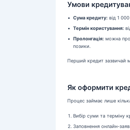
Умови кредитува
Сума кредиту:
від 1 000
Термін користування:
ві
Пролонгація:
можна прод
позики.
Перший кредит зазвичай ме
Як оформити кре
Процес займає лише кілька
Вибір суми та терміну к
Заповнення онлайн-заявк