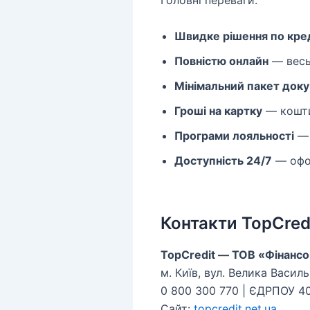
Головні переваги:
Швидке рішення по кре
Повністю онлайн
— весь
Мінімальний пакет доку
Гроші на картку
— кошти 
Програми лояльності
— 
Доступність 24/7
— офор
Контакти TopCred
TopCredit — ТОВ «Фінанс
м. Київ, вул. Велика Василь
0 800 300 770 | ЄДРПОУ 4
Сайт:
topcredit.net.ua