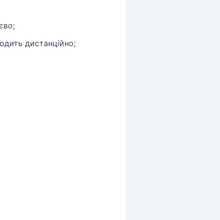
єво;
одить дистанційно;