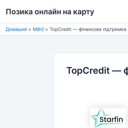
Перейти
Позика онлайн на карту
до
вмісту
Домашня
МФО
TopCredit — фінансова підтримка
TopCredit — 