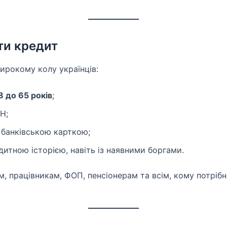
ти кредит
ирокому колу українців:
8 до 65 років
;
Н;
 банківською карткою;
дитною історією, навіть із наявними боргами.
м, працівникам, ФОП, пенсіонерам та всім, кому потріб