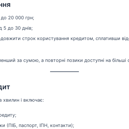
ння
 до 20 000 грн;
д 5 до 30 днів;
овжити строк користування кредитом, сплативши відс
нший за сумою, а повторні позики доступні на більші с
дит
 хвилин і включає:
редиту;
и (ПІБ, паспорт, ІПН, контакти);