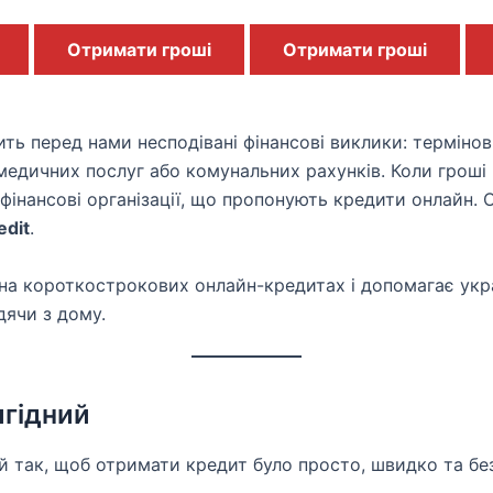
Отримати гроші
Отримати гроші
ть перед нами несподівані фінансові виклики: термінов
 медичних послуг або комунальних рахунків. Коли гроші 
інансові організації, що пропонують кредити онлайн. О
edit
.
 на короткострокових онлайн-кредитах і допомагає ук
дячи з дому.
игідний
й так, щоб отримати кредит було просто, швидко та бе