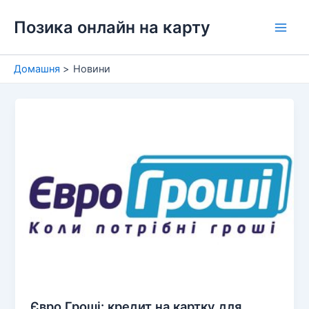
Перейти
Позика онлайн на карту
до
Main
вмісту
Men
Домашня
Новини
Євро Гроші: кредит на картку для