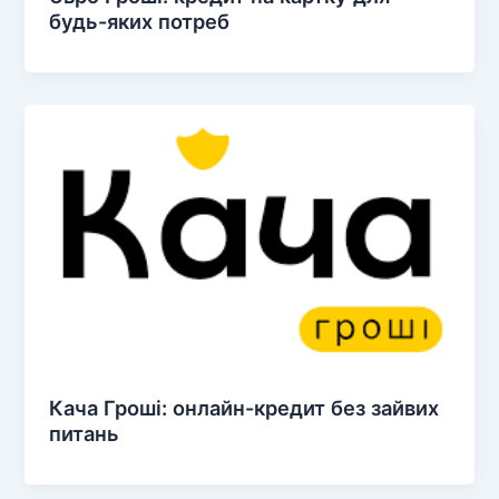
будь-яких потреб
Кача Гроші: онлайн-кредит без зайвих
питань