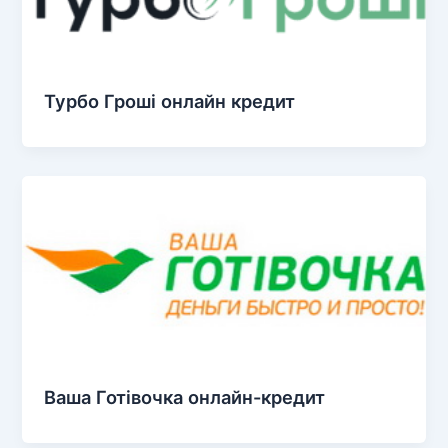
Турбо Гроші онлайн кредит
Ваша Готівочка онлайн-кредит