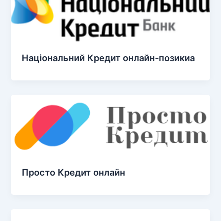
Національний Кредит онлайн-позикиа
Просто Кредит онлайн