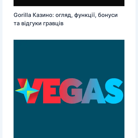
Gorilla Казино: огляд, функції, бонуси
та відгуки гравців