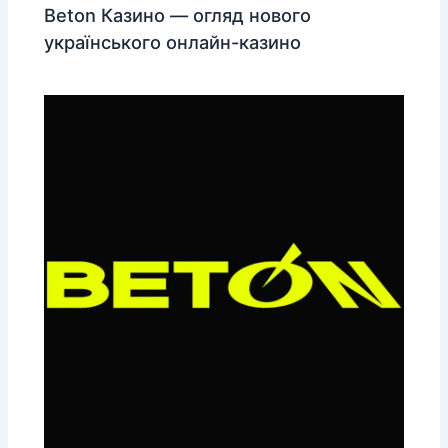
Beton Казино — огляд нового
українського онлайн-казино