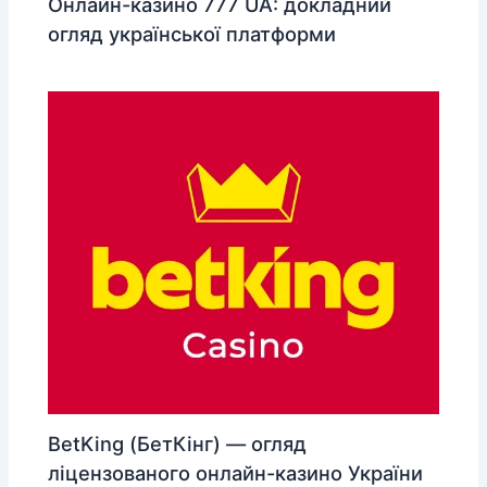
Онлайн-казино 777 UA: докладний
огляд української платформи
BetKing (БетКінг) — огляд
ліцензованого онлайн-казино України