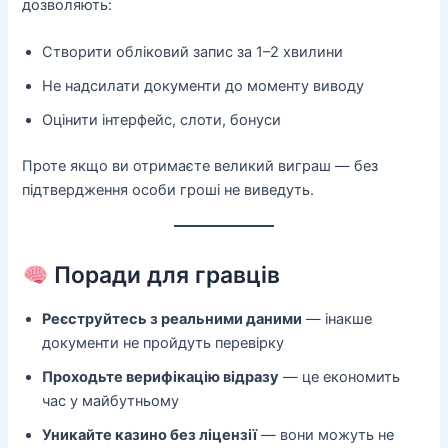
дозволяють:
Створити обліковий запис за 1–2 хвилини
Не надсилати документи до моменту виводу
Оцінити інтерфейс, слоти, бонуси
Проте якщо ви отримаєте великий виграш — без
підтвердження особи гроші не виведуть.
Поради для гравців
Реєструйтесь з реальними даними
— інакше
документи не пройдуть перевірку
Проходьте верифікацію відразу
— це економить
час у майбутньому
Уникайте казино без ліцензії
— вони можуть не