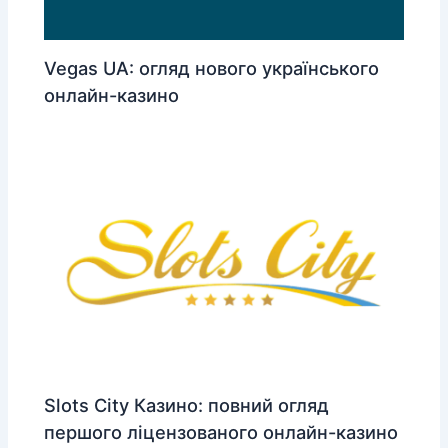
Vegas UA: огляд нового українського
онлайн-казино
Slots City Казино: повний огляд
першого ліцензованого онлайн-казино