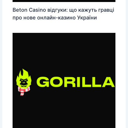
Beton Casino відгуки: що кажуть гравці
про нове онлайн-казино України