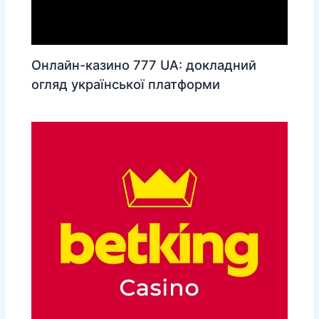
Онлайн-казино 777 UA: докладний
огляд української платформи