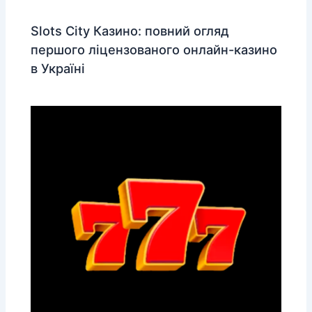
Slots City Казино: повний огляд
першого ліцензованого онлайн-казино
в Україні