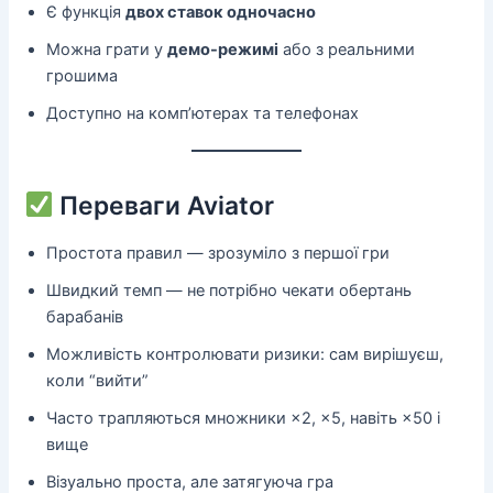
Є функція
двох ставок одночасно
Можна грати у
демо-режимі
або з реальними
грошима
Доступно на комп’ютерах та телефонах
Переваги Aviator
Простота правил — зрозуміло з першої гри
Швидкий темп — не потрібно чекати обертань
барабанів
Можливість контролювати ризики: сам вирішуєш,
коли “вийти”
Часто трапляються множники ×2, ×5, навіть ×50 і
вище
Візуально проста, але затягуюча гра