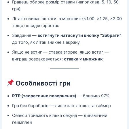
Гравець обирає розмір ставки (наприклад, 5, 10, 50
грн)
Літак починає злітати, а множник (×1.00, ×1.25, ×2.00
тощо) швидко зростає
Завдання —
встигнути натиснути кнопку “Забрати”
до того, як літак зникне з екрану
Якщо не встиг — ставка згорає, якщо встиг —
виграш розраховується:
ставка × множник
Особливості гри
RTP (теоретичне повернення)
— близько 97%
Гра без барабанів — лише зліт літака та таймер
Сеанси тривають кілька секунд — динамічний
геймплей