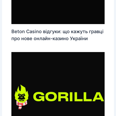
Beton Casino відгуки: що кажуть гравці
про нове онлайн-казино України