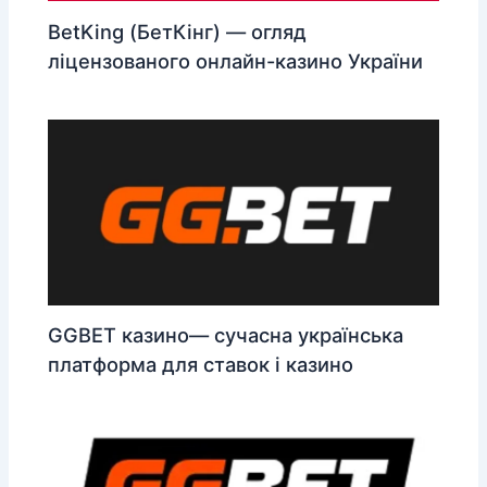
BetKing (БетКінг) — огляд
ліцензованого онлайн-казино України
GGBET казино— сучасна українська
платформа для ставок і казино