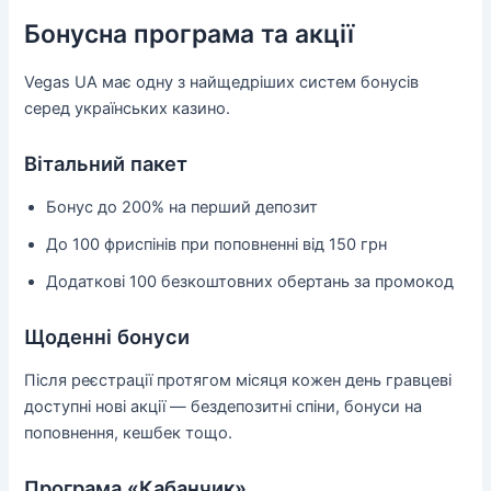
Бонусна програма та акції
Vegas UA має одну з найщедріших систем бонусів
серед українських казино.
Вітальний пакет
Бонус до 200% на перший депозит
До 100 фриспінів при поповненні від 150 грн
Додаткові 100 безкоштовних обертань за промокод
Щоденні бонуси
Після реєстрації протягом місяця кожен день гравцеві
доступні нові акції — бездепозитні спіни, бонуси на
поповнення, кешбек тощо.
Програма «Кабанчик»