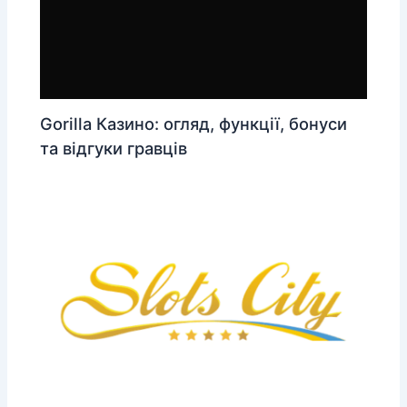
Gorilla Казино: огляд, функції, бонуси
та відгуки гравців