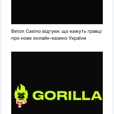
Beton Casino відгуки: що кажуть гравці
про нове онлайн-казино України