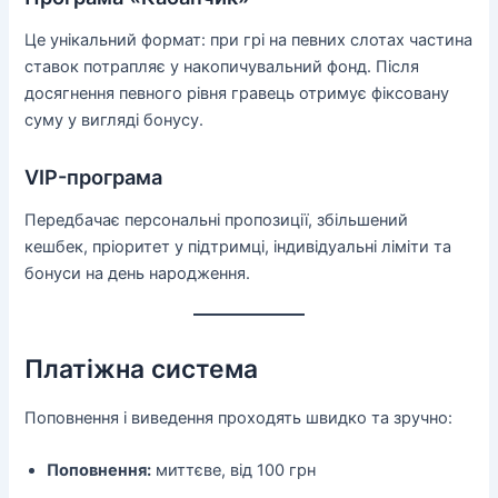
Це унікальний формат: при грі на певних слотах частина
ставок потрапляє у накопичувальний фонд. Після
досягнення певного рівня гравець отримує фіксовану
суму у вигляді бонусу.
VIP-програма
Передбачає персональні пропозиції, збільшений
кешбек, пріоритет у підтримці, індивідуальні ліміти та
бонуси на день народження.
Платіжна система
Поповнення і виведення проходять швидко та зручно:
Поповнення:
миттєве, від 100 грн