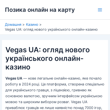
Перейти
Позика онлайн на карту
до
Main
вмісту
Men
Домашня
Казино
Vegas UA: огляд нового українського онлайн-казино
Vegas UA: огляд нового
українського онлайн-
казино
Vegas UA
— нове легальне онлайн-казино, яке почало
роботу в 2024 році. Це платформа, створена спеціально
для українського гравця, з ліцензією, гривнею як
основною валютою, зручним інтерфейсом українською
мовою та широким вибором розваг. Vegas UA
приваблює гравців не лише наявністю понад 7000 ігор,