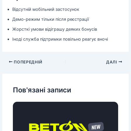
Відсутній мобільний застосунок
Демо-режим тільки після реєстрації
Жорсткі умови відіграшу деяких бонусів
Іноді служба підтримки повільно реагує вночі
ПОПЕРЕДНІЙ
ДАЛІ
Пов'язані записи