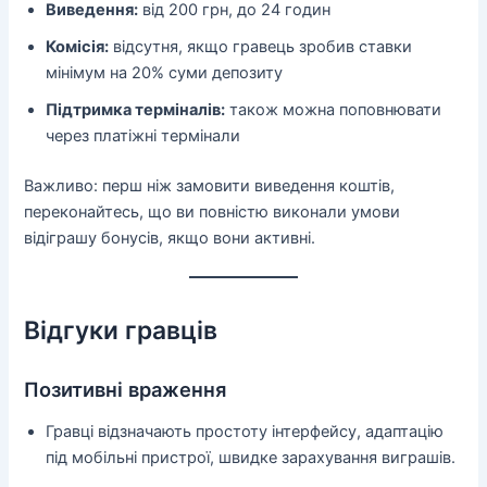
Виведення:
від 200 грн, до 24 годин
Комісія:
відсутня, якщо гравець зробив ставки
мінімум на 20% суми депозиту
Підтримка терміналів:
також можна поповнювати
через платіжні термінали
Важливо: перш ніж замовити виведення коштів,
переконайтесь, що ви повністю виконали умови
відіграшу бонусів, якщо вони активні.
Відгуки гравців
Позитивні враження
Гравці відзначають простоту інтерфейсу, адаптацію
під мобільні пристрої, швидке зарахування виграшів.