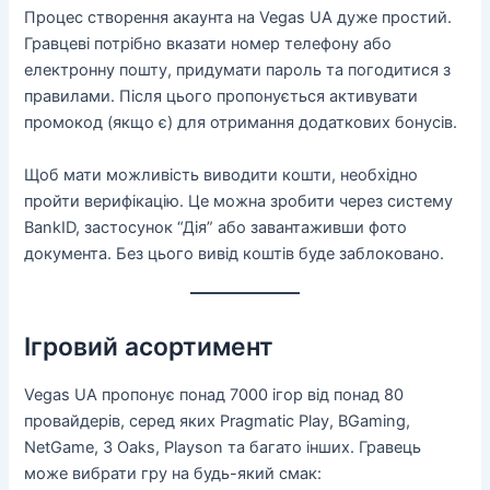
Процес створення акаунта на Vegas UA дуже простий.
Гравцеві потрібно вказати номер телефону або
електронну пошту, придумати пароль та погодитися з
правилами. Після цього пропонується активувати
промокод (якщо є) для отримання додаткових бонусів.
Щоб мати можливість виводити кошти, необхідно
пройти верифікацію. Це можна зробити через систему
BankID, застосунок “Дія” або завантаживши фото
документа. Без цього вивід коштів буде заблоковано.
Ігровий асортимент
Vegas UA пропонує понад 7000 ігор від понад 80
провайдерів, серед яких Pragmatic Play, BGaming,
NetGame, 3 Oaks, Playson та багато інших. Гравець
може вибрати гру на будь-який смак: