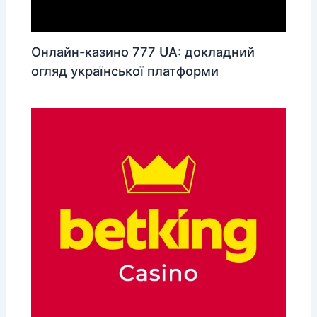
Онлайн-казино 777 UA: докладний
огляд української платформи