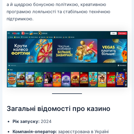
а й щедрою бонусною політикою, креативною
програмою лояльності та стабільною технічною
підтримкою.
Загальні відомості про казино
Рік запуску:
2024
Компанія-оператор:
зареєстрована в Україні