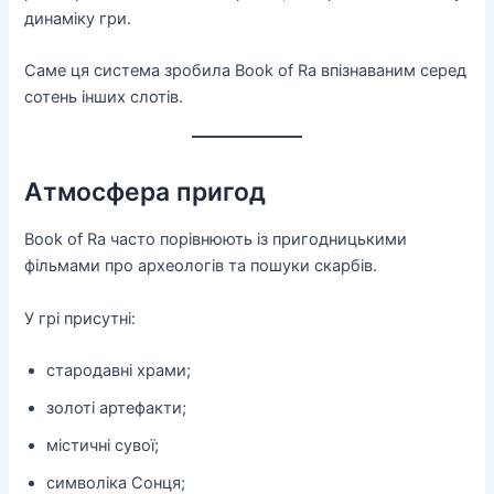
динаміку гри.
Саме ця система зробила Book of Ra впізнаваним серед
сотень інших слотів.
Атмосфера пригод
Book of Ra часто порівнюють із пригодницькими
фільмами про археологів та пошуки скарбів.
У грі присутні:
стародавні храми;
золоті артефакти;
містичні сувої;
символіка Сонця;