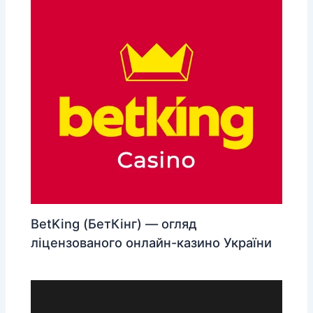
BetKing (БетКінг) — огляд
ліцензованого онлайн-казино України