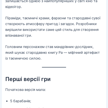
залишається однією з найпопулярніших у світі кіно та
відеоігор.
Піраміди, таємничі храми, фараони та стародавні сувої
створюють атмосферу пригод і загадок. Розробники
вирішили використати саме цей стиль для створення
впізнаваної гри.
Головним персонажем став мандрівник-дослідник,
який шукає стародавню книгу Ра — міфічний артефакт
із таємничою силою.
Перші версії гри
Початкова версія мала:
5 барабанів;