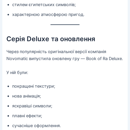
стилем єгипетських символів;
характерною атмосферою пригод.
Серія Deluxe та оновлення
Через популярність оригінальної версії компанія
Novomatic випустила оновлену гру — Book of Ra Deluxe.
У ній були:
покращені текстури;
нова анімація;
яскравіші символи;
плавні ефекти;
сучасніше оформлення.