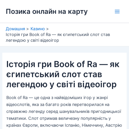
Перейти
Позика онлайн на карту
до
Main
вмісту
Men
Домашня
Казино
Історія гри Book of Ra — як єгипетський слот став
легендою у світі відеоігор
Історія гри Book of Ra — як
єгипетський слот став
легендою у світі відеоігор
Book of Ra — це одна з найвідоміших ігор у жанрі
відеослотів, яка за багато років перетворилася на
справжню легенду серед шанувальників пригодницької
тематики. Слот отримав величезну популярність у
країнах Європи, включаючи Іспанію, Німеччину, Австрію