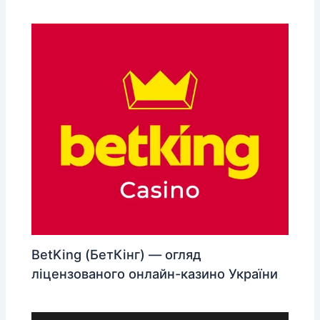
BetKing (БетКінг) — огляд
ліцензованого онлайн-казино України