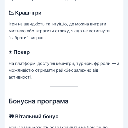
📉 Краш-ігри
Ігри на швидкість та інтуїцію, де можна виграти
миттєво або втратити ставку, якщо не встигнути
“забрати” виграш.
🃏 Покер
На платформі доступні кеш-ігри, турніри, фріроли — з
можливістю отримати рейкбек залежно від
активності.
Бонусна програма
🎁 Вітальний бонус
Нові гравці можуть розраховувати на бонуси до