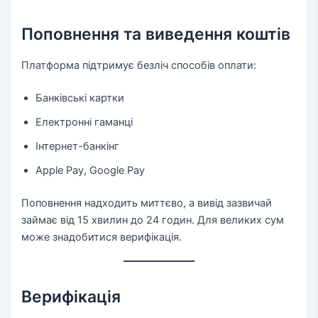
Поповнення та виведення коштів
Платформа підтримує безліч способів оплати:
Банківські картки
Електронні гаманці
Інтернет-банкінг
Apple Pay, Google Pay
Поповнення надходить миттєво, а вивід зазвичай
займає від 15 хвилин до 24 годин. Для великих сум
може знадобитися верифікація.
Верифікація