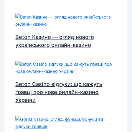
Beton Казино — огляд нового
українського онлайн-казино
Beton Casino відгуки: що кажуть
гравці про нове онлайн-казино
України