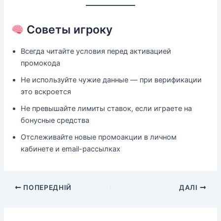
Советы игроку
Всегда читайте условия перед активацией
промокода
Не используйте чужие данные — при верификации
это вскроется
Не превышайте лимиты ставок, если играете на
бонусные средства
Отслеживайте новые промоакции в личном
кабинете и email-рассылках
ПОПЕРЕДНІЙ
ДАЛІ