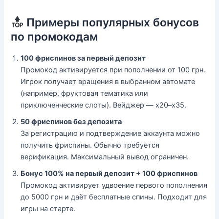
Примеры популярных бонусов
по промокодам
100 фриспинов за первый депозит
Промокод активируется при пополнении от 100 грн.
Игрок получает вращения в выбранном автомате
(например, фруктовая тематика или
приключенческие слоты). Вейджер — x20–x35.
50 фриспинов без депозита
За регистрацию и подтверждение аккаунта можно
получить фриспины. Обычно требуется
верификация. Максимальный вывод ограничен.
Бонус 100% на первый депозит + 100 фриспинов
Промокод активирует удвоение первого пополнения
до 5000 грн и даёт бесплатные спины. Подходит для
игры на старте.