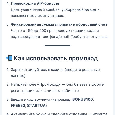
Промокод на VIP-бонусы
Даёт увеличенный кэшбэк, ускоренный вывод и
повышенные лимиты ставок.
Фиксированная сумма в гривнах на бонусный счёт
Часто от 50 до 200 грн после активации кода и
подтверждения телефона/email. Требуется отыгрыш.
Как использовать промокод
Зарегистрируйтесь в казино (вводите реальные
данные)
Найдите поле «Промокод» — оно бывает в форме
регистрации или в личном кабинете
Введите код вручную (например:
BONUS100
,
FREE50
,
STARTUA
)
Активируйте бонус и следуйте условиям — играйте