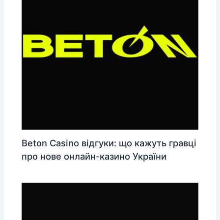
Beton Casino відгуки: що кажуть гравці
про нове онлайн-казино України