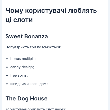
Чому користувачі люблять
ці слоти
Sweet Bonanza
Популярність гри пояснюється:
bonus multipliers;
candy design;
free spins;
швидкими каскадами.
The Dog House
Користувачі обирають слот через: