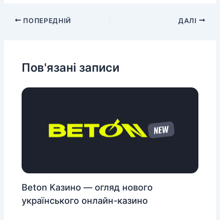
ПОПЕРЕДНІЙ
ДАЛІ
Пов'язані записи
Beton Казино — огляд нового
українського онлайн-казино