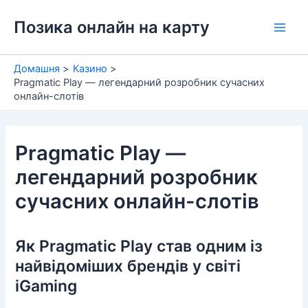
Перейти
Позика онлайн на карту
до
Main
вмісту
Men
Домашня
Казино
Pragmatic Play — легендарний розробник сучасних
онлайн-слотів
Pragmatic Play —
легендарний розробник
сучасних онлайн-слотів
Як Pragmatic Play став одним із
найвідоміших брендів у світі
iGaming