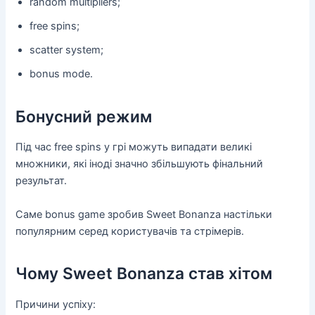
random multipliers;
free spins;
scatter system;
bonus mode.
Бонусний режим
Під час free spins у грі можуть випадати великі
множники, які іноді значно збільшують фінальний
результат.
Саме bonus game зробив Sweet Bonanza настільки
популярним серед користувачів та стрімерів.
Чому Sweet Bonanza став хітом
Причини успіху: