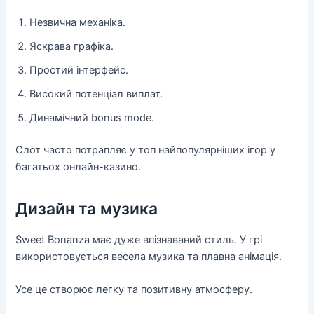
Незвична механіка.
Яскрава графіка.
Простий інтерфейс.
Високий потенціал виплат.
Динамічний bonus mode.
Слот часто потрапляє у топ найпопулярніших ігор у
багатьох онлайн-казино.
Дизайн та музика
Sweet Bonanza має дуже впізнаваний стиль. У грі
використовується весела музика та плавна анімація.
Усе це створює легку та позитивну атмосферу.