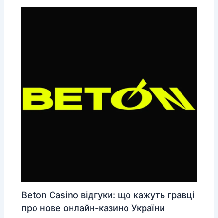
Beton Casino відгуки: що кажуть гравці
про нове онлайн-казино України