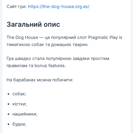
Сайт гри:
https://the-dog-house.org.es/
Загальний опис
The Dog House — це популярний слот Pragmatic Play із
тематикою собак та домашніх тварин.
Гра швидко стала популярною завдяки простим
правилам та bonus features.
На барабанах можна побачити:
собак;
кістки;
нашийники;
будки;