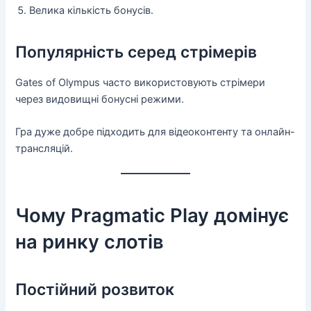
Велика кількість бонусів.
Популярність серед стрімерів
Gates of Olympus часто використовують стрімери
через видовищні бонусні режими.
Гра дуже добре підходить для відеоконтенту та онлайн-
трансляцій.
Чому Pragmatic Play домінує
на ринку слотів
Постійний розвиток