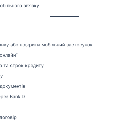
обільного зв’язку
анку або відкрити мобільний застосунок
 онлайн”
а та строк кредиту
ту
документів
ерез BankID
договір