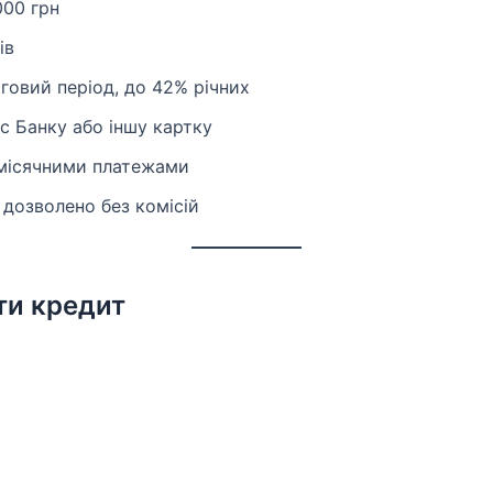
000 грн
ів
льговий період, до 42% річних
ус Банку або іншу картку
омісячними платежами
: дозволено без комісій
ти кредит