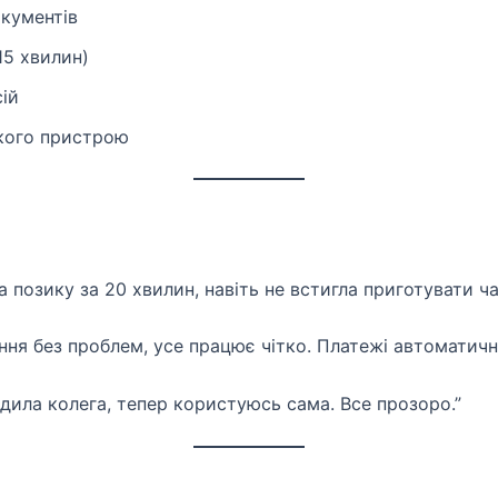
кументів
15 хвилин)
ій
якого пристрою
а позику за 20 хвилин, навіть не встигла приготувати ч
ння без проблем, усе працює чітко. Платежі автоматично
адила колега, тепер користуюсь сама. Все прозоро.”