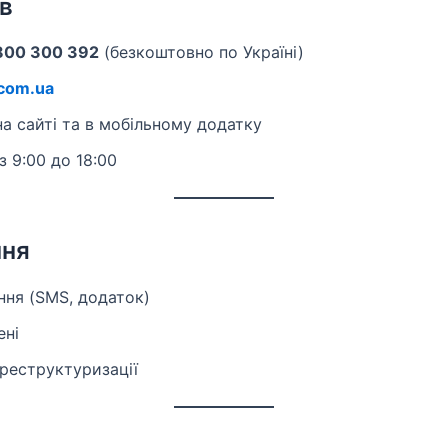
ів
800 300 392
(безкоштовно по Україні)
com.ua
а сайті та в мобільному додатку
з 9:00 до 18:00
ння
ння (SMS, додаток)
ені
реструктуризації