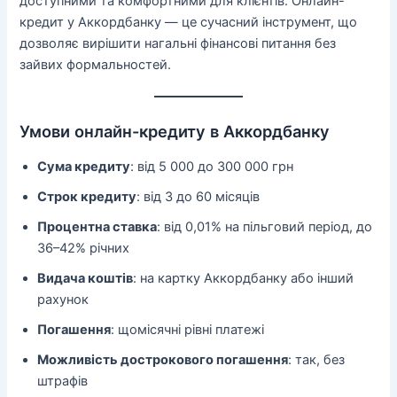
доступними та комфортними для клієнтів. Онлайн-
кредит у Аккордбанку — це сучасний інструмент, що
дозволяє вирішити нагальні фінансові питання без
зайвих формальностей.
Умови онлайн-кредиту в Аккордбанку
Сума кредиту
: від 5 000 до 300 000 грн
Строк кредиту
: від 3 до 60 місяців
Процентна ставка
: від 0,01% на пільговий період, до
36–42% річних
Видача коштів
: на картку Аккордбанку або інший
рахунок
Погашення
: щомісячні рівні платежі
Можливість дострокового погашення
: так, без
штрафів