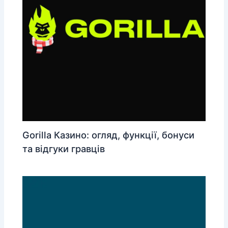
Gorilla Казино: огляд, функції, бонуси
та відгуки гравців