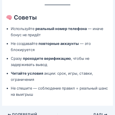
Советы
Используйте
реальный номер телефона
— иначе
бонус не придёт
Не создавайте
повторные аккаунты
— это
блокируется
Сразу
проходите верификацию
, чтобы не
задерживать вывод
Читайте условия
акции: срок, игры, ставки,
ограничения
Не спешите — соблюдение правил = реальный шанс
на выигрыш
ПОПЕРЕДНІЙ
ДАЛІ