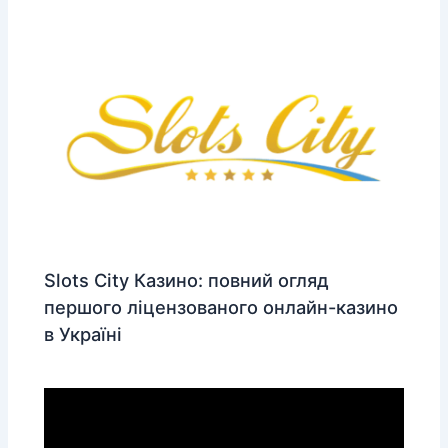
Slots City Казино: повний огляд
першого ліцензованого онлайн-казино
в Україні