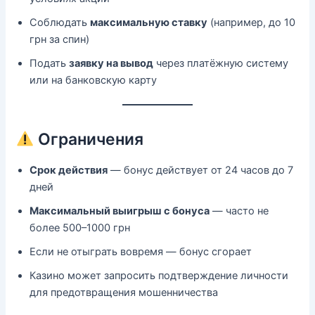
Соблюдать
максимальную ставку
(например, до 10
грн за спин)
Подать
заявку на вывод
через платёжную систему
или на банковскую карту
Ограничения
Срок действия
— бонус действует от 24 часов до 7
дней
Максимальный выигрыш с бонуса
— часто не
более 500–1000 грн
Если не отыграть вовремя — бонус сгорает
Казино может запросить подтверждение личности
для предотвращения мошенничества