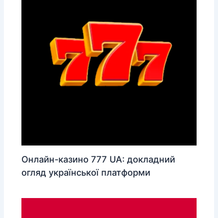
Онлайн-казино 777 UA: докладний
огляд української платформи