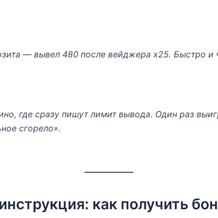
озита — вывел 480 после вейджера x25. Быстро и 
но, где сразу пишут лимит вывода. Один раз выиг
ьное сгорело».
инструкция: как получить бо