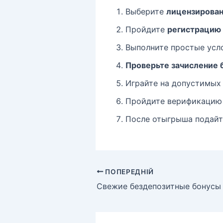
Выберите
лицензирован
Пройдите
регистрацию
Выполните простые усло
Проверьте зачисление 
Играйте на допустимых
Пройдите верификацию 
После отыгрыша подай
ПОПЕРЕДНІЙ