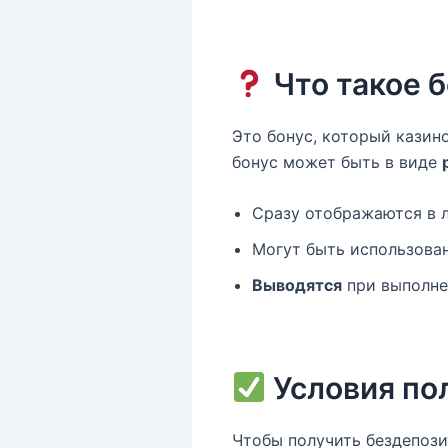
Что такое б
Это бонус, который казин
бонус может быть в виде
Сразу отображаются в 
Могут быть использован
Выводятся
при выполне
Условия по
Чтобы получить бездепози