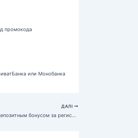
од промокода
риватБанка или Монобанка
ДАЛІ
Казино с бездепозитным бонусом за регистрацию с выводом