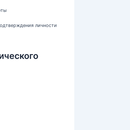
оты
подтверждения личности
ического