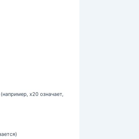
(например, x20 означает,
зается)