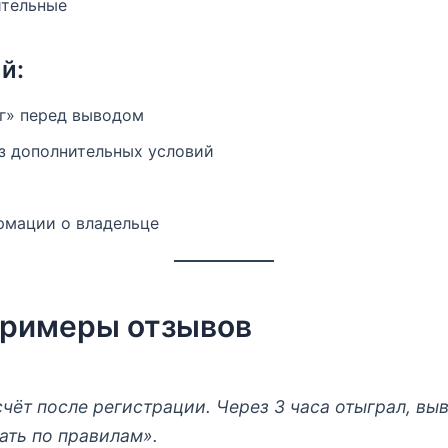
ительные
й:
ог» перед выводом
з дополнительных условий
рмации о владельце
римеры отзывов
счёт после регистрации. Через 3 часа отыграл, выв
ать по правилам».