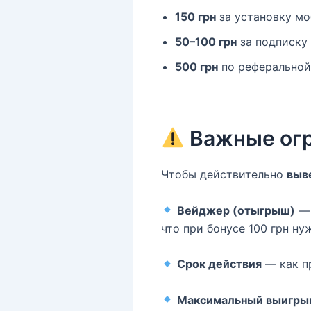
150 грн
за установку м
50–100 грн
за подписку 
500 грн
по реферальной 
Важные ог
Чтобы действительно
выв
Вейджер (отыгрыш)
— 
что при бонусе 100 грн ну
Срок действия
— как пр
Максимальный выигр