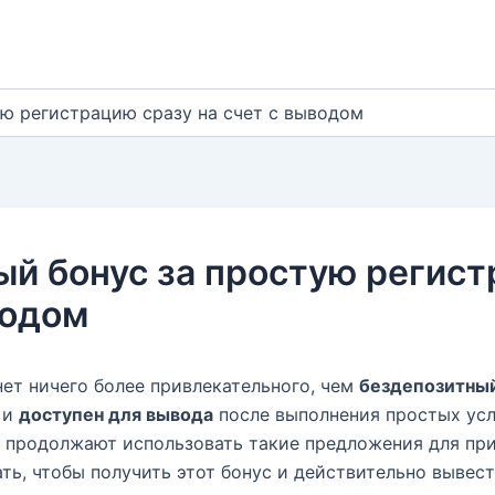
ую регистрацию сразу на счет с выводом
й бонус за простую регист
водом
нет ничего более привлекательного, чем
бездепозитный
и
доступен для вывода
после выполнения простых усл
 продолжают использовать такие предложения для при
ать, чтобы получить этот бонус и действительно вывес