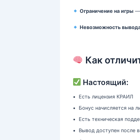
Ограничение на игры
— 
Невозможность вывода
Как отличи
Настоящий:
Есть лицензия КРАИЛ
Бонус начисляется на л
Есть техническая подд
Вывод доступен после 