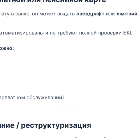
лату в банке, он может выдать
овердрафт
или
лімітний
втоматизированы и не требуют полной проверки БКІ.
можно:
зарплатном обслуживании)
ние / реструктуризация