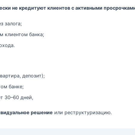
ески не кредитуют клиентов с активными просрочкам
з залога;
м клиентом банка;
охода.
квартира, депозит);
том банке;
т 30–60 дней,
дивидуальное решение
или реструктуризацию.