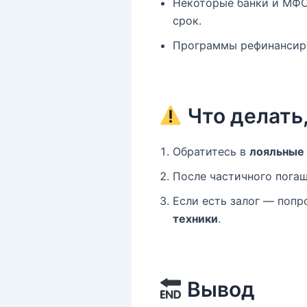
Некоторые банки и МФ
срок.
Программы рефинансиро
Что делать
Обратитесь в
лояльные
После частичного пога
Если есть залог — поп
техники
.
Вывод