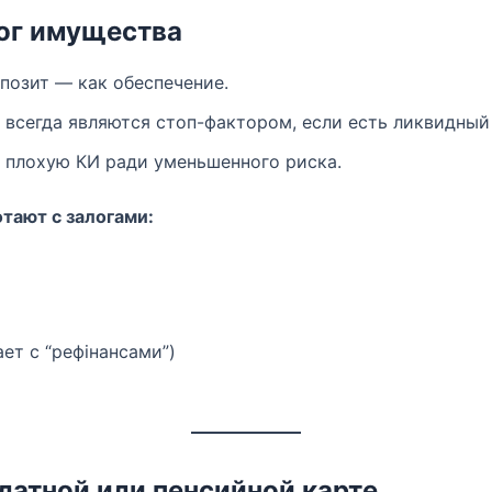
лог имущества
позит — как обеспечение.
всегда являются стоп-фактором, если есть ликвидный 
а плохую КИ ради уменьшенного риска.
отают с залогами:
ает с “рефінансами”)
латной или пенсийной карте