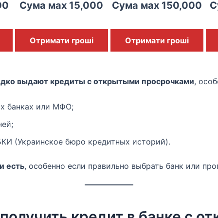
00
Сума мах 15,000
Сума мах 150,000
С
Отримати гроші
Отримати гроші
едко выдают кредиты с открытыми просрочками
, осо
х банках или МФО;
ней;
БКИ (Украинское бюро кредитных историй).
и есть
, особенно если правильно выбрать банк или про
 получить кредит в банке с о