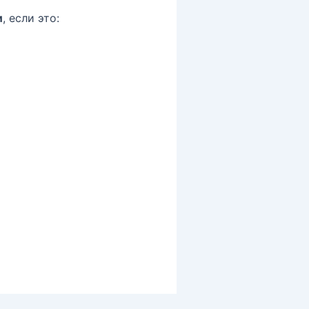
и
, если это: