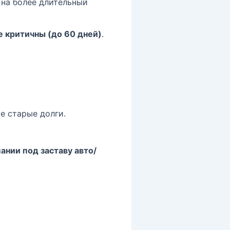
г на более длительный
е критичны (до 60 дней)
.
е старые долги.
нии под заставу авто/