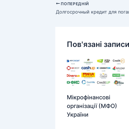
ПОПЕРЕДНІЙ
Пов'язані запис
Мікрофінансові
організації (МФО)
України