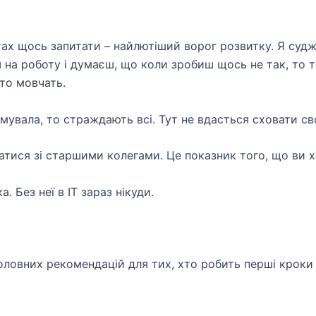
ах щось запитати – найлютіший ворог розвитку. Я суджу 
ш на роботу і думаєш, що коли зробиш щось не так, то 
то мовчать.
увала, то страждають всі. Тут не вдасться сховати сво
тися зі старшими колегами. Це показник того, що ви 
. Без неї в IT зараз нікуди.
ловних рекомендацій для тих, хто робить перші кроки 