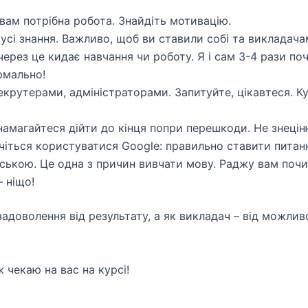
вам потрібна робота. Знайдіть мотивацію.
сі знання. Важливо, щоб ви ставили собі та викладача
ерез це кидає навчання чи роботу. Я і сам 3-4 рази поч
рмально!
крутерами, адміністраторами. Запитуйте, цікавтеся. Ку
намагайтеся дійти до кінця попри перешкоди. Не знеці
вчіться користуватися Google: правильно ставити питан
йською. Це одна з причин вивчати мову. Раджу вам почи
 ніщо!
доволення від результату, а як викладач – від можливо
 чекаю на вас на курсі!