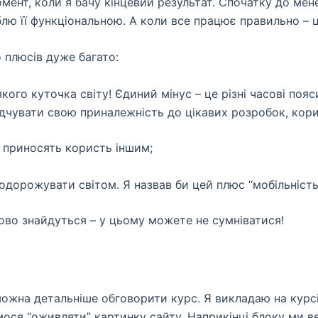
ент, коли я бачу кінцевий результат. Спочатку до мене
лю її функціональною. А коли все працює правильно – ц
 плюсів дуже багато:
кого куточка світу! Єдиний мінус – це різні часові поя
відчувати свою приналежність до цікавих розробок, кор
і приносять користь іншим;
подорожувати світом. Я назвав би цей плюс “мобільність
ово знайдуться – у цьому можете не сумніватися!
 можна детальніше обговорити курс. Я викладаю на курсі
ся “оживляти” картинку сайту. Наприкінці блоку ми ве