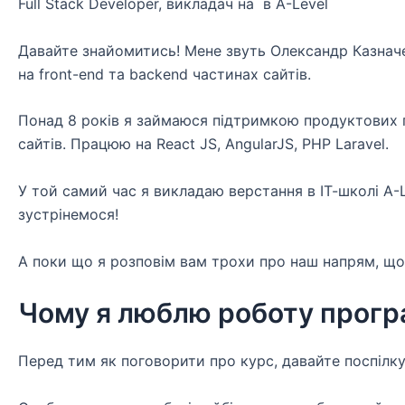
Full Stack Developer, викладач на в A-Level
Давайте знайомитись! Мене звуть Олександр Казначеєв
на front-end та backend частинах сайтів.
Понад 8 років я займаюся підтримкою продуктових п
сайтів. Працюю на React JS, AngularJS, PHP Laravel.
У той самий час я викладаю верстання в ІТ-школі A-L
зустрінемося!
А поки що я розповім вам трохи про наш напрям, щоб 
Чому я люблю роботу прогр
Перед тим як поговорити про курс, давайте поспілк