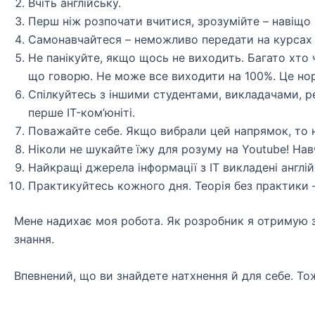
Вчіть англійську.
Перш ніж розпочати вчитися, зрозумійте – навіщо 
Самонавчайтеся – неможливо передати на курсах у
Не панікуйте, якщо щось не виходить. Багато хто ч
що говорю. Не може все виходити на 100%. Це но
Спілкуйтесь з іншими студентами, викладачами, ре
перше IT-ком’юніті.
Поважайте себе. Якщо вибрали цей напрямок, то 
Ніколи не шукайте їжу для розуму на Youtube! На
Найкращі джерела інформації з IT викладені англі
Практикуйтесь кожного дня. Теорія без практики –
Мене надихає моя робота. Як розробник я отримую за
знання.
Впевнений, що ви знайдете натхнення й для себе. Тож