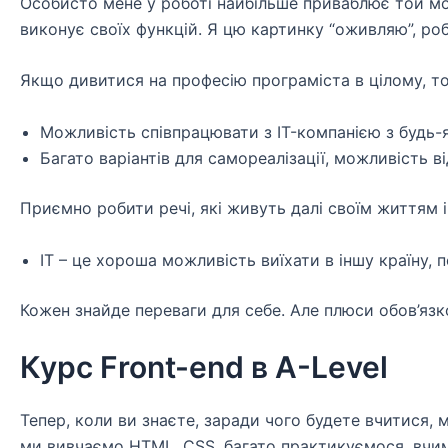
Особисто мене у роботі найбільше приваблює той мом
виконує своїх функцій. Я цю картинку “оживляю”, роб
Якщо дивитися на професію програміста в цілому, то
Можливість співпрацювати з IT-компанією з будь-я
Багато варіантів для самореалізації, можливість 
Приємно робити речі, які живуть далі своїм життям 
IT – це хороша можливість виїхати в іншу країну, 
Кожен знайде переваги для себе. Але плюси обов’язк
Курс Front-end в A-Level
Тепер, коли ви знаєте, заради чого будете вчитися,
ми вивчаємо HTML, CSS, багато практикуємося, вчимо