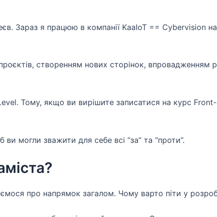
. Зараз я працюю в компанії KaaIoT == Cybervision на 
роєктів, створенням нових сторінок, впровадженням ре
evel. Тому, якщо ви вирішите записатися на курс Front-
ви могли зважити для себе всі “за” та “проти”.
аміста?
уємося про напрямок загалом. Чому варто піти у розро