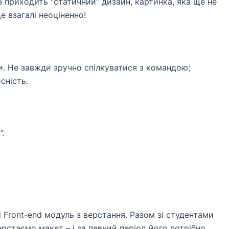
 приходить “статичний” дизайн, картинка, яка ще не
е взагалі неоціненно!
си. Не завжди зручно спілкуватися з командою;
исність.
”.
 Front-end модуль з верстання. Разом зі студентами
рстаємо макет – і за певний період його потрібно