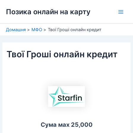
Перейти
Позика онлайн на карту
до
Main
вмісту
Men
Домашня
МФО
Твої Гроші онлайн кредит
Твої Гроші онлайн кредит
Сума мах 25,000