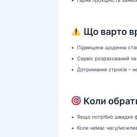
Що варто в
Підвищена щоденна став
Сервіс розрахований на
Дотримання строків – не
Коли обрат
Якщо потрібно швидке ф
Коли немає часу/можлив