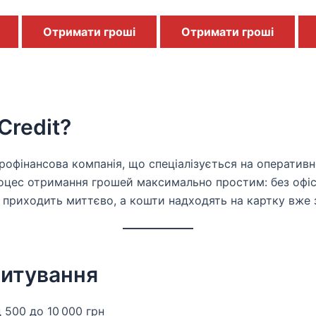
Отримати гроші
Отримати гроші
Credit?
рофінансова компанія, що спеціалізується на оператив
оцес отримання грошей максимально простим: без офісі
й приходить миттєво, а кошти надходять на картку вже з
итування
 500 до 10 000 грн