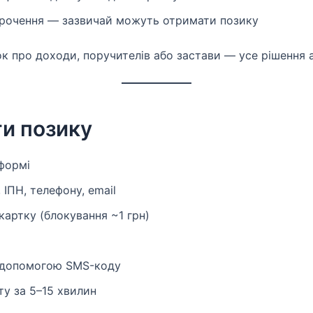
строчення — зазвичай можуть отримати позику
ок про доходи, поручителів або застави — усе рішення
и позику
формі
 ІПН, телефону, email
картку (блокування ~1 грн)
а допомогою SMS-коду
ту за 5–15 хвилин