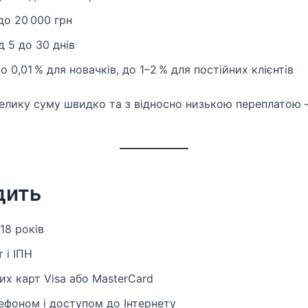
о 20 000 грн
д 5 до 30 днів
 0,01 % для новачків, до 1–2 % для постійних клієнтів
елику суму швидко та з відносно низькою переплатою 
дить
18 років
 і ІПН
их карт Visa або MasterCard
ефоном і доступом до Інтернету