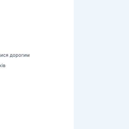
тися дорогим
ків