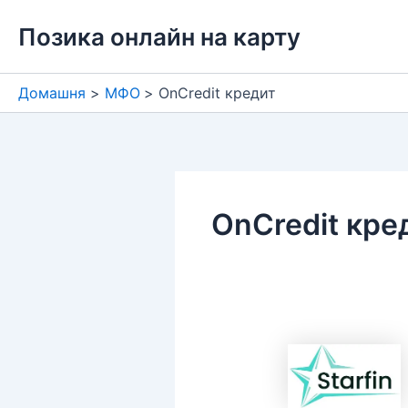
Перейти
Позика онлайн на карту
до
вмісту
Домашня
МФО
OnCredit кредит
OnCredit кре