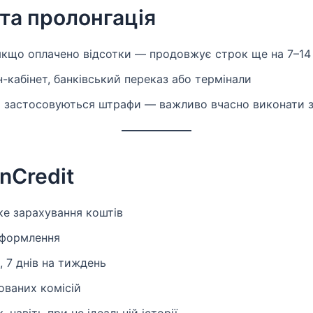
та пролонгація
якщо оплачено відсотки — продовжує строк ще на 7–14 
-кабінет, банківський переказ або термінали
 застосовуються штрафи — важливо вчасно виконати з
nCredit
ке зарахування коштів
оформлення
 7 днів на тиждень
ованих комісій
, навіть при не ідеальній історії