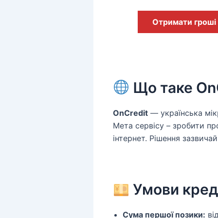
Отримати гроші
Що таке On
OnCredit
— українська мік
Мета сервісу – зробити пр
інтернет. Рішення зазвича
Умови кред
Сума першої позики:
від