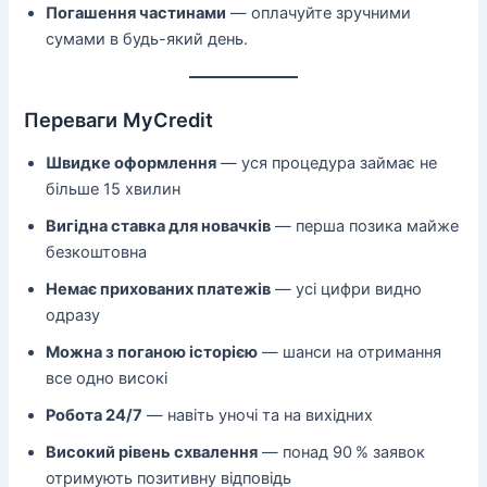
Погашення частинами
— оплачуйте зручними
сумами в будь-який день.
Переваги MyCredit
Швидке оформлення
— уся процедура займає не
більше 15 хвилин
Вигідна ставка для новачків
— перша позика майже
безкоштовна
Немає прихованих платежів
— усі цифри видно
одразу
Можна з поганою історією
— шанси на отримання
все одно високі
Робота 24/7
— навіть уночі та на вихідних
Високий рівень схвалення
— понад 90 % заявок
отримують позитивну відповідь