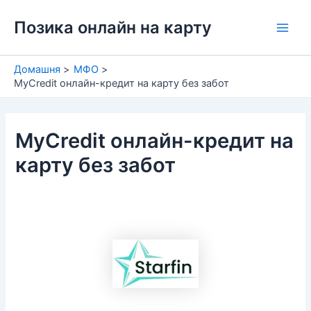
Перейти
Позика онлайн на карту
до
Main
вмісту
Men
Домашня
МФО
MyCredit онлайн-кредит на карту без забот
MyCredit онлайн-кредит на
карту без забот