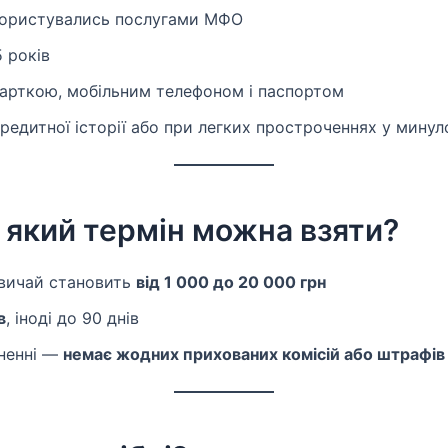
е користувались послугами МФО
5 років
 карткою, мобільним телефоном і паспортом
кредитної історії або при легких простроченнях у мину
а який термін можна взяти?
звичай становить
від 1 000 до 20 000 грн
в
, іноді до 90 днів
ненні —
немає жодних прихованих комісій або штрафів