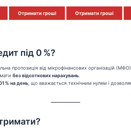
Отримати гроші
Отримати гроші
дит під 0 %?
альна пропозиція від мікрофінансових організацій (МФО)
имати
без відсоткових нарахувань
.
01 % на день
, що вважається технічним нулем і дозволя
тримати?