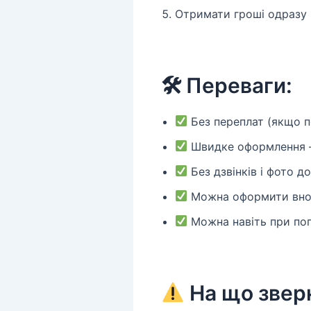
Отримати гроші одразу 
🛠 Переваги:
Без переплат (якщо п
Швидке оформлення —
Без дзвінків і фото д
Можна оформити вноч
Можна навіть при пога
На що зверн