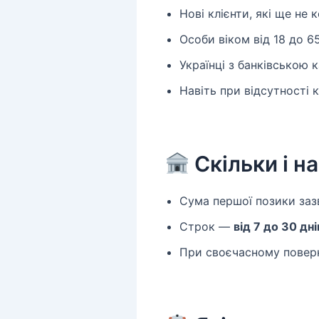
Нові клієнти, які ще н
Особи віком від 18 до 6
Українці з банківською
Навіть при відсутності 
Скільки і н
Сума першої позики за
Строк —
від 7 до 30 дні
При своєчасному повер