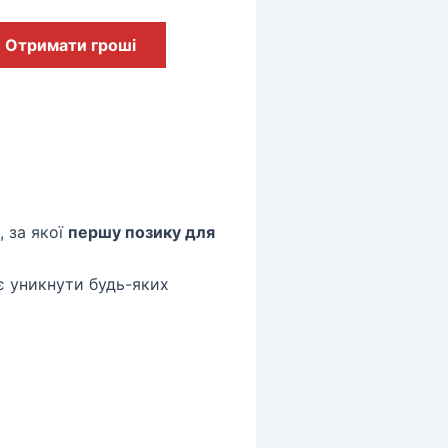
Отримати гроші
, за якої
першу позику для
є уникнути будь-яких