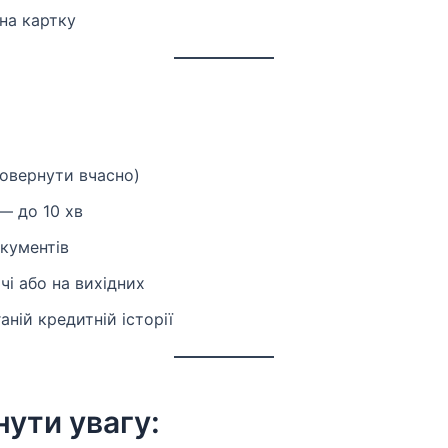
на картку
овернути вчасно)
 до 10 хв
окументів
і або на вихідних
ній кредитній історії
ути увагу: