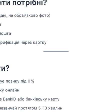
ти потрібні?
ані, не обов’язково фото)
а
пошта
рифікація через картку
ти?
є позику під 0 %
ку онлайн
 BankID або банківську карту
азвичай протягом 5–10 хвилин