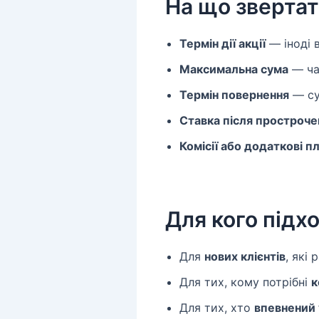
На що звертат
Термін дії акції
— іноді в
Максимальна сума
— ча
Термін повернення
— су
Ставка після простроче
Комісії або додаткові п
Для кого підх
Для
нових клієнтів
, які
Для тих, кому потрібні
к
Для тих, хто
впевнений 