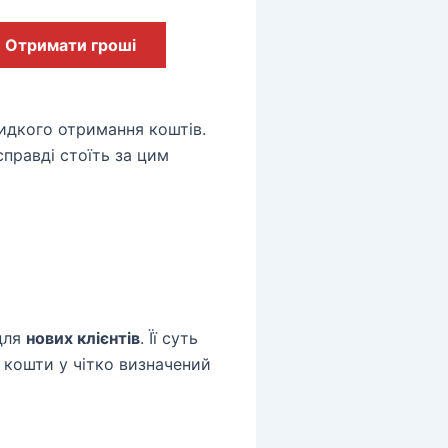
Отримати гроші
видкого отримання коштів.
справді стоїть за цим
 для
нових клієнтів
. Її суть
 кошти у чітко визначений