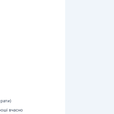
трати)
оші вчасно