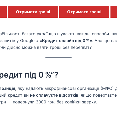
Отримати гроші
Отримати гроші
абільності багато українців шукають вигідні способи ш
запитів у Google є
«Кредит онлайн під 0 %»
. Але що на
Чи дійсно можна взяти гроші без переплат?
редит під 0 %”?
позиція
, яку надають мікрофінансові організації (МФО)
рший кредит ви
не сплачуєте відсотків
, якщо повертаєте
грн — повернули 3000 грн, без копійки зверху.