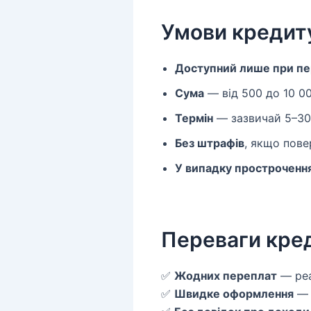
Умови кредиту
Доступний лише при пе
Сума
— від 500 до 10 0
Термін
— зазвичай 5–30
Без штрафів
, якщо пове
У випадку простроченн
Переваги кред
✅
Жодних переплат
— реа
✅
Швидке оформлення
— 