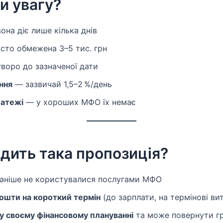
и увагу?
она діє лише кілька днів
сто обмежена 3–5 тис. грн
воро до зазначеної дати
ння
— зазвичай 1,5–2 %/день
латежі
— у хороших МФО їх немає
одить така пропозиція?
 раніше не користувалися послугами МФО
ошти на короткий термін
(до зарплати, на термінові ви
у своєму фінансовому плануванні
та може повернути гр