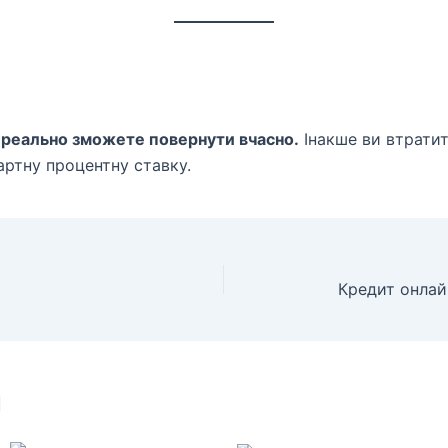
у реально зможете повернути вчасно.
Інакше ви втратите
артну процентну ставку.
и