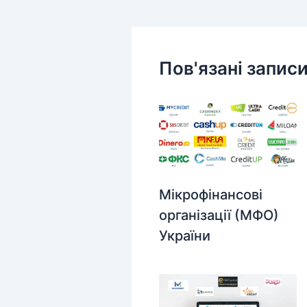
Пов'язані запис
Мікрофінансові
організації (МФО)
України