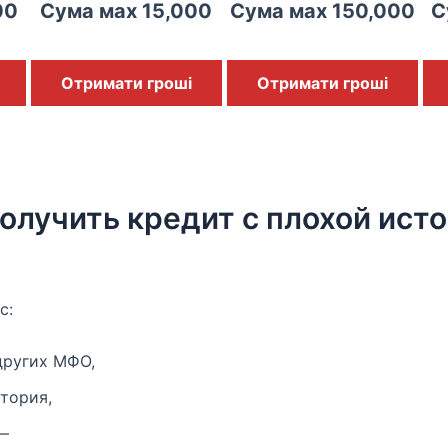
00
Сума мах 15,000
Сума мах 150,000
С
Отримати гроші
Отримати гроші
лучить кредит с плохой исто
с:
других МФО,
тория,
 —