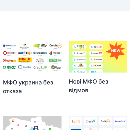
и
Нові МФО без
МФО украина без
відмов
отказа