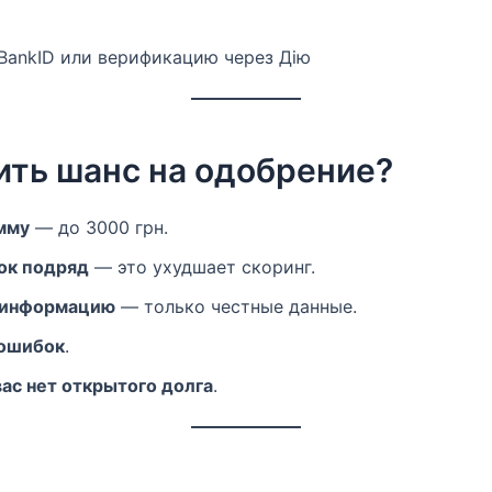
BankID или верификацию через Дію
ить шанс на одобрение?
мму
— до 3000 грн.
вок подряд
— это ухудшает скоринг.
 информацию
— только честные данные.
 ошибок
.
ас нет открытого долга
.