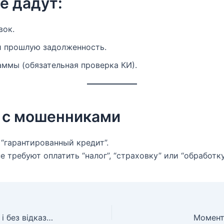
е дадут:
вок.
и прошлую задолженность.
ммы (обязательная проверка КИ).
 с мошенниками
 “гарантированный кредит”.
требуют оплатить “налог”, “страховку” или “обработку
Кредит онлайн на карту срочно і без відказу 24/7
Момент