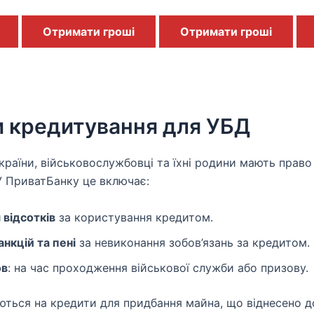
Отримати гроші
Отримати гроші
и кредитування для УБД
країни, військовослужбовці та їхні родини мають право 
У ПриватБанку це включає:
 відсотків
за користування кредитом.
нкцій та пені
за невиконання зобов’язань за кредитом.
ов
: на час проходження військової служби або призову.
ться на кредити для придбання майна, що віднесено до