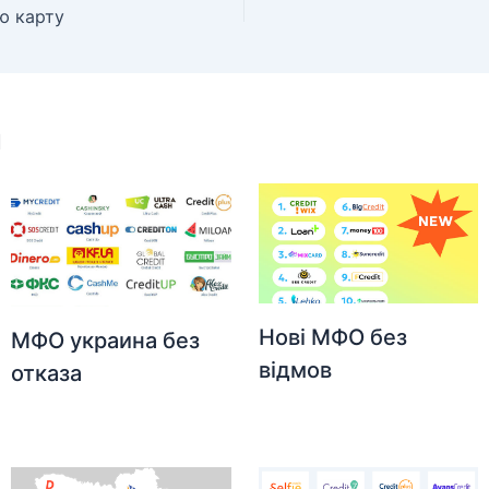
ю карту
и
Нові МФО без
МФО украина без
відмов
отказа