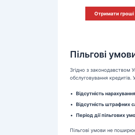
Отримати гроші
Пільгові умов
Згідно з законодавством У
обслуговування кредитів. 
Відсутність нарахування
Відсутність штрафних са
Період дії пільгових ум
Пільгові умови не поширюю