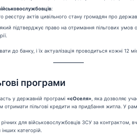
військовослужбовців
:
го реєстру актів цивільного стану громадян про держа
 який підтверджує право на отримання пільгових умов 
ії.
ти до банку, і їх актуалізація проводиться кожні 12 мі
ьгові програми
асть у державній програмі
«єОселя»
, яка дозволяє уч
м отримати пільгові кредити на придбання житла. У рам
% річних для військовослужбовців ЗСУ за контрактом, вч
 інших категорій.