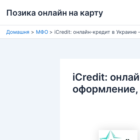
Перейти
Позика онлайн на карту
до
вмісту
Домашня
МФО
iCredit: онлайн-кредит в Украин
iCredit: онла
оформление,