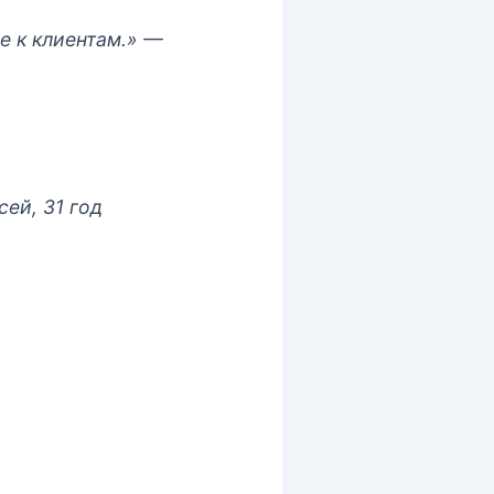
е к клиентам.»
—
ей, 31 год