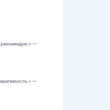
, рекомендую.»
—
перативность.»
—