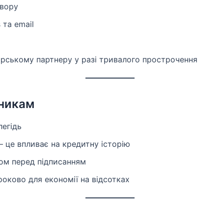
овору
 та email
рському партнеру у разі тривалого прострочення
никам
егідь
 це впливає на кредитну історію
ом перед підписанням
оково для економії на відсотках