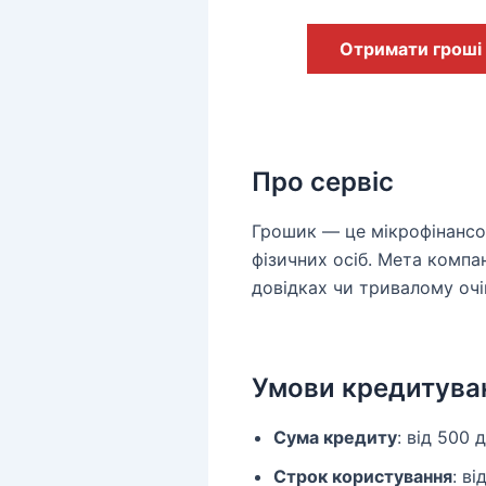
Отримати гроші
Про сервіс
Грошик — це мікрофінансов
фізичних осіб. Мета компан
довідках чи тривалому очі
Умови кредитува
Сума кредиту
: від 500 
Строк користування
: ві