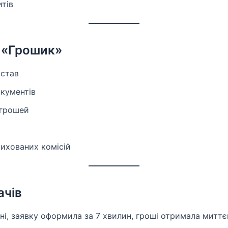
итів
у «Грошик»
астав
кументів
 грошей
ихованих комісій
ачів
сні, заявку оформила за 7 хвилин, гроші отримала миттє