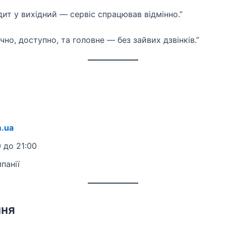
дит у вихідний — сервіс спрацював відмінно.”
учно, доступно, та головне — без зайвих дзвінків.”
.ua
 до 21:00
панії
ння