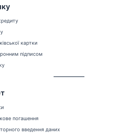
ику
кредиту
ту
ківської картки
тронним підписом
ку
ет
ки
окове погашення
вторного введення даних