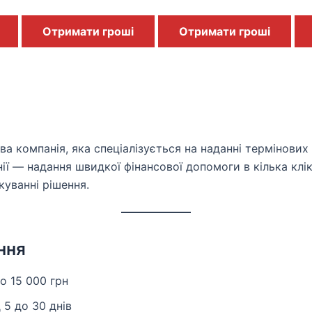
Отримати гроші
Отримати гроші
а компанія, яка спеціалізується на наданні термінових
ії — надання швидкої фінансової допомоги в кілька клікі
куванні рішення.
ння
до 15 000 грн
д 5 до 30 днів