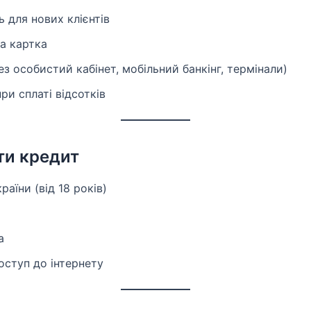
нь для нових клієнтів
ка картка
ез особистий кабінет, мобільний банкінг, термінали)
при сплаті відсотків
ти кредит
аїни (від 18 років)
а
оступ до інтернету