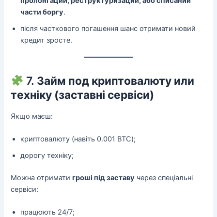
пролонгации, реструктуризации, або списании
части боргу
.
після часткового погашення шанс отримати новий
кредит зросте.
7.
Займ под криптовалюту или
техніку (заставні сервіси)
Якщо маєш:
криптовалюту (навіть 0.001 BTC);
дорогу техніку;
Можна отримати
гроші під заставу
через спеціальні
сервіси:
працюють 24/7;