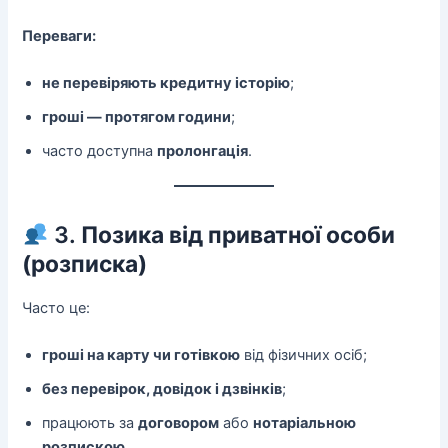
Переваги:
не перевіряють кредитну історію
;
гроші — протягом години
;
часто доступна
пролонгація
.
3.
Позика від приватної особи
(розписка)
Часто це:
гроші на карту чи готівкою
від фізичних осіб;
без перевірок, довідок і дзвінків
;
працюють за
договором
або
нотаріальною
розпискою
.