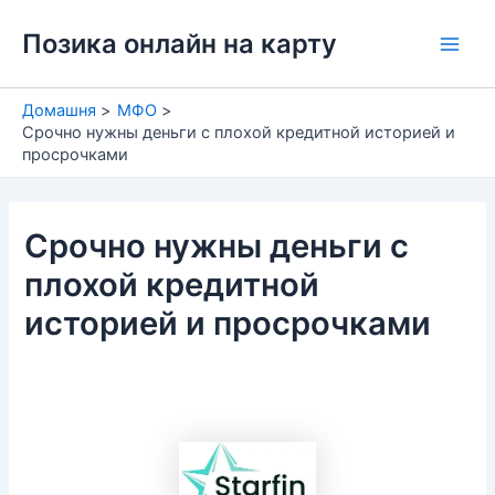
Перейти
Позика онлайн на карту
до
Main
вмісту
Men
Домашня
МФО
Cрочно нужны деньги с плохой кредитной историей и
просрочками
Cрочно нужны деньги с
плохой кредитной
историей и просрочками