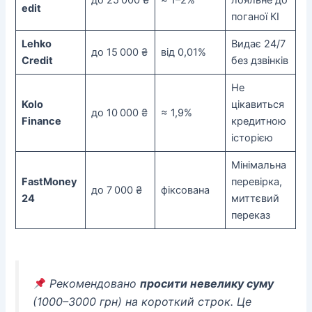
edit
поганої КІ
Lehko
Видає 24/7
до 15 000 ₴
від 0,01%
Credit
без дзвінків
Не
Kolo
цікавиться
до 10 000 ₴
≈ 1,9%
Finance
кредитною
історією
Мінімальна
FastMoney
перевірка,
до 7 000 ₴
фіксована
24
миттєвий
переказ
Рекомендовано
просити невелику суму
(1000–3000 грн) на короткий строк. Це