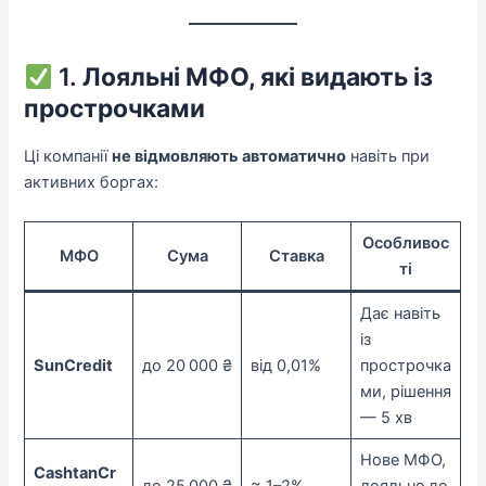
1.
Лояльні МФО, які видають із
прострочками
Ці компанії
не відмовляють автоматично
навіть при
активних боргах:
Особливос
МФО
Сума
Ставка
ті
Дає навіть
із
SunCredit
до 20 000 ₴
від 0,01%
прострочка
ми, рішення
— 5 хв
Нове МФО,
CashtanCr
до 25 000 ₴
≈ 1–2%
лояльне до