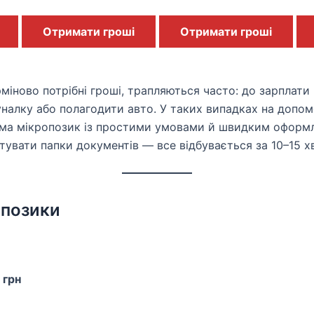
Отримати гроші
Отримати гроші
ерміново потрібні гроші, трапляються часто: до зарплат
уналку або полагодити авто. У таких випадках на допом
а мікропозик із простими умовами й швидким оформл
отувати папки документів — все відбувається за 10–15 х
 позики
 грн