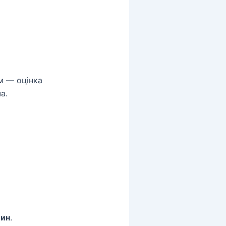
м — оцінка
а.
лин
.