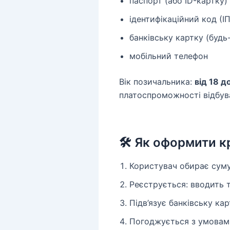
паспорт (або ID-картку)
ідентифікаційний код (І
банківську картку (будь
мобільний телефон
Вік позичальника:
від 18 д
платоспроможності відбув
🛠 Як оформити к
Користувач обирає суму
Реєструється: вводить т
Підв’язує банківську ка
Погоджується з умовам