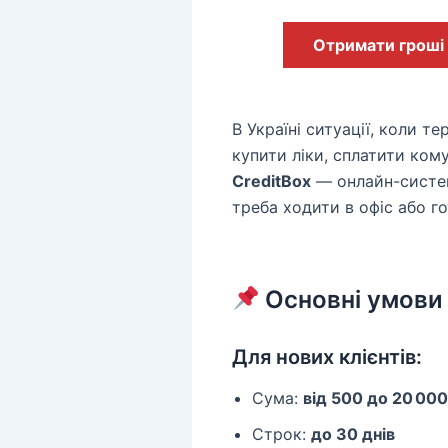
Отримати гроші
В Україні ситуації, коли т
купити ліки, сплатити ком
CreditBox
— онлайн-систем
треба ходити в офіс або г
Основні умови
Для нових клієнтів:
Сума:
від 500 до 20 000
Строк:
до 30 днів