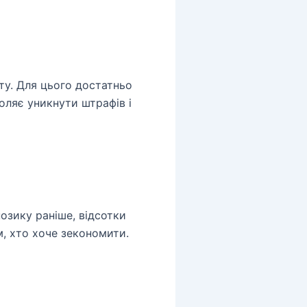
у. Для цього достатньо
оляє уникнути штрафів і
озику раніше, відсотки
м, хто хоче зекономити.