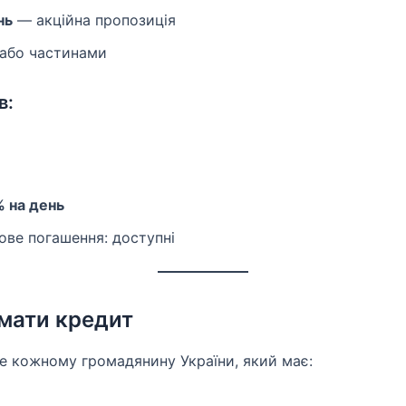
нь
— акційна пропозиція
 або частинами
в:
 % на день
ове погашення: доступні
мати кредит
е кожному громадянину України, який має: