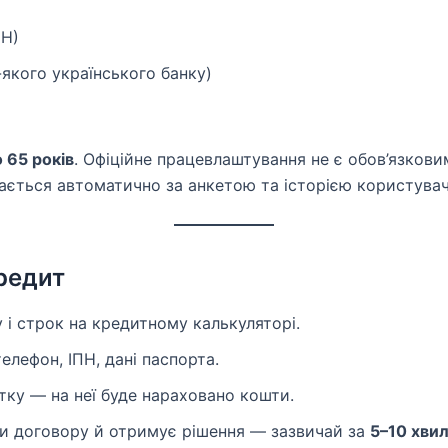
ПН)
-якого українського банку)
о 65 років
. Офіційне працевлаштування не є обов’язкови
ається автоматично за анкетою та історією користувач
редит
 і строк на кредитному калькуляторі.
елефон, ІПН, дані паспорта.
ртку — на неї буде нараховано кошти.
и договору й отримує рішення — зазвичай за
5–10 хви