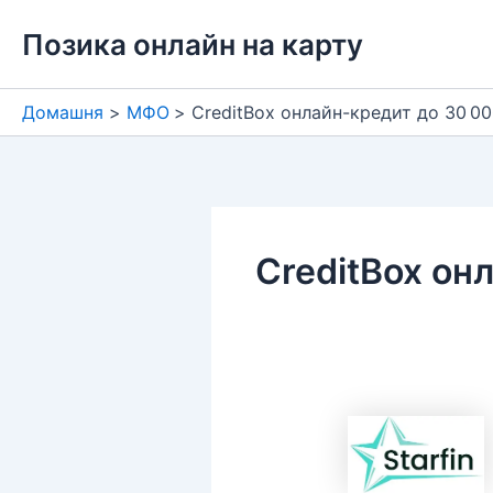
Перейти
Позика онлайн на карту
до
вмісту
Домашня
МФО
CreditBox онлайн-кредит до 30 00
CreditBox он