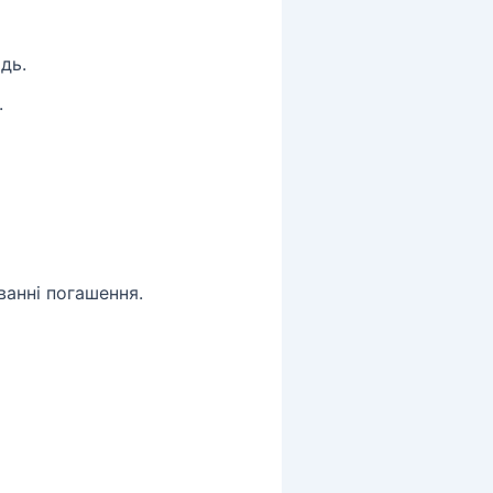
дь.
.
анні погашення.