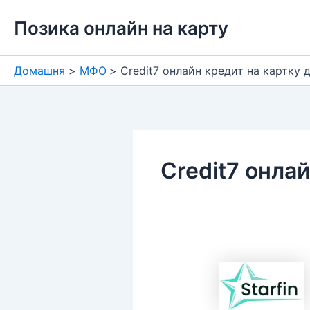
Перейти
Позика онлайн на карту
до
вмісту
Домашня
МФО
Credit7 онлайн кредит на картку 
Credit7 онла