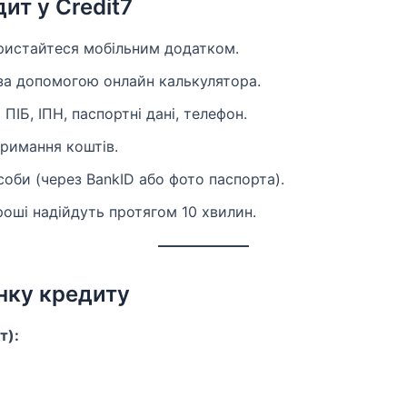
ит у Credit7
ористайтеся мобільним додатком.
 за допомогою онлайн калькулятора.
ПІБ, ІПН, паспортні дані, телефон.
тримання коштів.
оби (через BankID або фото паспорта).
роші надійдуть протягом 10 хвилин.
нку кредиту
т):