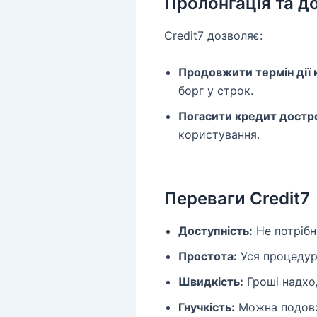
Пролонгація та д
Credit7 дозволяє:
Продовжити термін дії
борг у строк.
Погасити кредит достр
користування.
Переваги Credit7
Доступність:
Не потрібн
Простота:
Уся процедур
Швидкість:
Гроші надход
Гнучкість:
Можна подовж