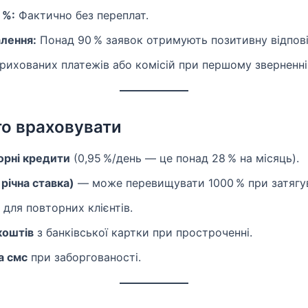
 %:
Фактично без переплат.
алення:
Понад 90 % заявок отримують позитивну відпові
рихованих платежів або комісій при першому зверненні
то враховувати
орні кредити
(0,95 %/день — це понад 28 % на місяць).
річна ставка)
— може перевищувати 1000 % при затягув
для повторних клієнтів.
коштів
з банківської картки при простроченні.
а смс
при заборгованості.