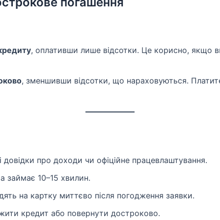
острокове погашення
 кредиту
, оплативши лише відсотки. Це корисно, якщо в
оково
, зменшивши відсотки, що нараховуються. Платите
і довідки про доходи чи офіційне працевлаштування.
а займає 10–15 хвилин.
ять на картку миттєво після погодження заявки.
ити кредит або повернути достроково.