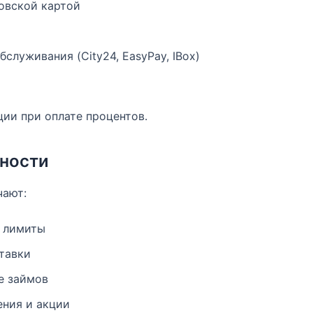
овской картой
служивания (City24, EasyPay, IBox)
ции при оплате процентов.
ности
чают:
 лимиты
тавки
е займов
ния и акции