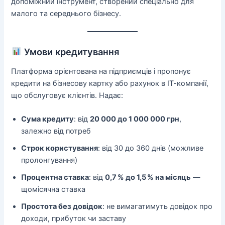
допоміжний інструмент, створений спеціально для
малого та середнього бізнесу.
Умови кредитування
Платформа орієнтована на підприємців і пропонує
кредити на бізнесову картку або рахунок в ІТ-компанії,
що обслуговує клієнтів. Надає:
Сума кредиту
: від
20 000 до 1 000 000 грн
,
залежно від потреб
Строк користування
: від 30 до 360 днів (можливе
пролонгування)
Процентна ставка
: від
0,7 % до 1,5 % на місяць
—
щомісячна ставка
Простота без довідок
: не вимагатимуть довідок про
доходи, прибуток чи заставу